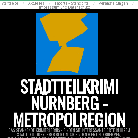
Startseite
Aktuelles
Tatorte – Standorte
Veranstaltungen
Skip
Impressum und Datenschutz
to
content
STADTTEILKRIMI
NÜRNBERG -
METROPOLREGION
DAS SPANNENDE KRIMIERLEBNIS - FINDEN SIE INTERESSANTE ORTE IN IHREM
STADTTEIL ODER IHRER REGION. SIE FINDEN HIER UNTERNEHMEN,