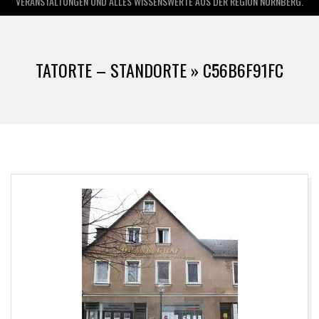
VERANSTALTUNGEN UND ALLES WISSENSWERTE AUS DER REGION NÜRNBERG.
TATORTE – STANDORTE »
C56B6F91FC