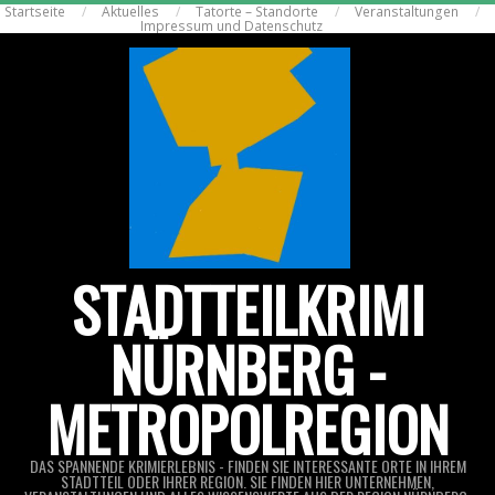
Startseite
Aktuelles
Tatorte – Standorte
Veranstaltungen
Skip
Impressum und Datenschutz
to
content
STADTTEILKRIMI
NÜRNBERG -
METROPOLREGION
DAS SPANNENDE KRIMIERLEBNIS - FINDEN SIE INTERESSANTE ORTE IN IHREM
STADTTEIL ODER IHRER REGION. SIE FINDEN HIER UNTERNEHMEN,