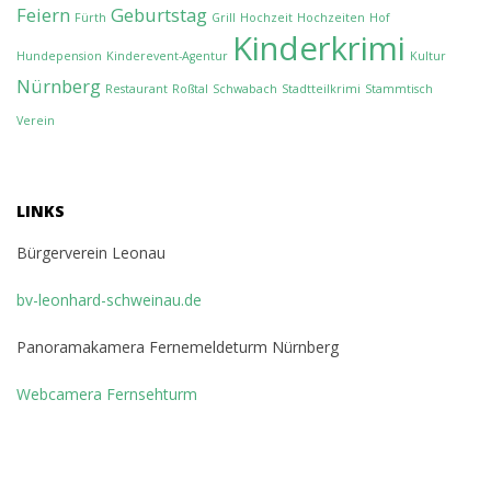
Feiern
Geburtstag
Fürth
Grill
Hochzeit
Hochzeiten
Hof
Kinderkrimi
Hundepension
Kinderevent-Agentur
Kultur
Nürnberg
Restaurant
Roßtal
Schwabach
Stadtteilkrimi
Stammtisch
Verein
LINKS
Bürgerverein Leonau
bv-leonhard-schweinau.de
Panoramakamera Fernemeldeturm Nürnberg
Webcamera Fernsehturm