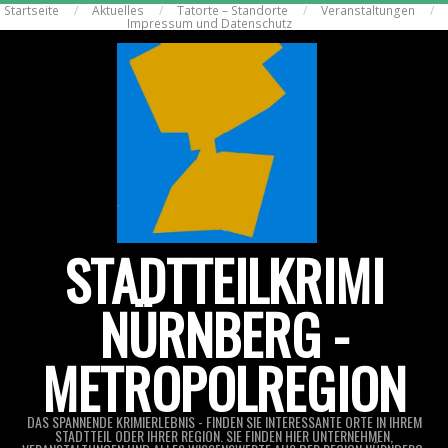
Startseite
Aktuelles
Tatorte – Standorte
Veranstaltungen
Skip
Impressum und Datenschutz
to
content
STADTTEILKRIMI
NÜRNBERG -
METROPOLREGION
DAS SPANNENDE KRIMIERLEBNIS - FINDEN SIE INTERESSANTE ORTE IN IHREM
STADTTEIL ODER IHRER REGION. SIE FINDEN HIER UNTERNEHMEN,