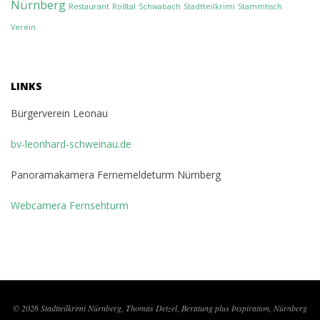
Nürnberg
Restaurant
Roßtal
Schwabach
Stadtteilkrimi
Stammtisch
Verein
LINKS
Bürgerverein Leonau
bv-leonhard-schweinau.de
Panoramakamera Fernemeldeturm Nürnberg
Webcamera Fernsehturm
© 2026 Stadtteilkrimi Nürnberg, Thomas Detzel, Beratung plus Inspiration, Nürnberg