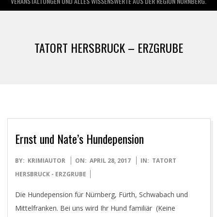
VERANSTALTUNGEN UND ALLES WISSENSWERTE AUS DER REGION NÜRNBERG.
TATORT HERSBRUCK – ERZGRUBE
Ernst und Nate’s Hundepension
2017-
BY:
KRIMIAUTOR
ON:
APRIL 28, 2017
IN:
TATORT
04-
HERSBRUCK - ERZGRUBE
28
Die Hundepension für Nürnberg, Fürth, Schwabach und
Mittelfranken. Bei uns wird Ihr Hund familiär (Keine