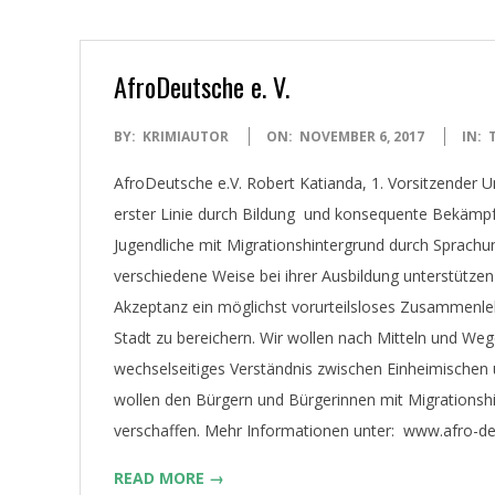
AfroDeutsche e. V.
2017-
BY:
KRIMIAUTOR
ON:
NOVEMBER 6, 2017
IN:
11-
AfroDeutsche e.V. Robert Katianda, 1. Vorsitzender Un
06
erster Linie durch Bildung und konsequente Bekämpfu
Jugendliche mit Migrationshintergrund durch Sprachun
verschiedene Weise bei ihrer Ausbildung unterstützen
Akzeptanz ein möglichst vorurteilsloses Zusammen
Stadt zu bereichern. Wir wollen nach Mitteln und We
wechselseitiges Verständnis zwischen Einheimischen
wollen den Bürgern und Bürgerinnen mit Migrationshi
verschaffen. Mehr Informationen unter: www.afro-d
READ MORE →