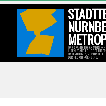
Skip
STADTTE
to
content
NÜRNBE
METROP
DAS SPANNENDE KRIMIERLEBNIS
IHREM STADTTEIL ODER IHRER 
UNTERNEHMEN, VERANSTALTU
DER REGION NÜRNBERG.