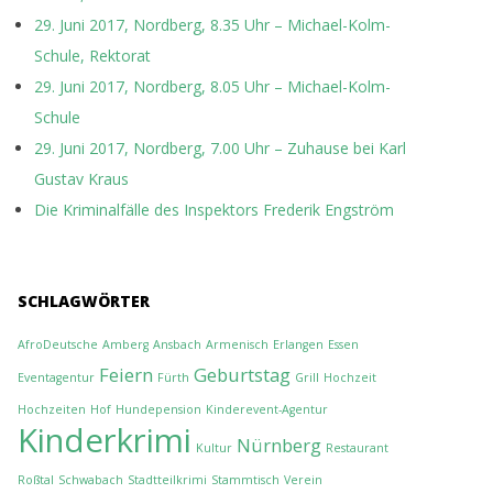
29. Juni 2017, Nordberg, 8.35 Uhr – Michael-Kolm-
Schule, Rektorat
29. Juni 2017, Nordberg, 8.05 Uhr – Michael-Kolm-
Schule
29. Juni 2017, Nordberg, 7.00 Uhr – Zuhause bei Karl
Gustav Kraus
Die Kriminalfälle des Inspektors Frederik Engström
SCHLAGWÖRTER
AfroDeutsche
Amberg
Ansbach
Armenisch
Erlangen
Essen
Feiern
Geburtstag
Eventagentur
Fürth
Grill
Hochzeit
Hochzeiten
Hof
Hundepension
Kinderevent-Agentur
Kinderkrimi
Nürnberg
Kultur
Restaurant
Roßtal
Schwabach
Stadtteilkrimi
Stammtisch
Verein