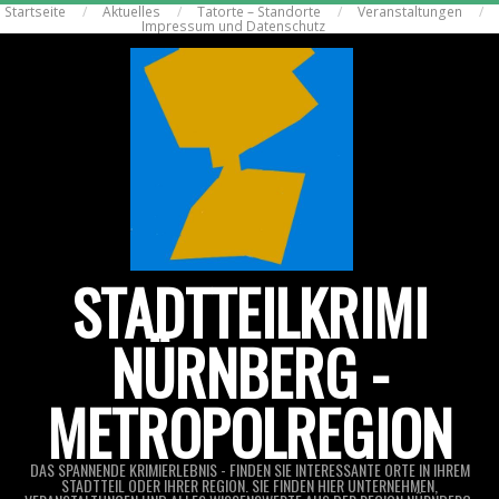
Startseite
Aktuelles
Tatorte – Standorte
Veranstaltungen
Skip
Impressum und Datenschutz
to
content
STADTTEILKRIMI
NÜRNBERG -
METROPOLREGION
DAS SPANNENDE KRIMIERLEBNIS - FINDEN SIE INTERESSANTE ORTE IN IHREM
STADTTEIL ODER IHRER REGION. SIE FINDEN HIER UNTERNEHMEN,